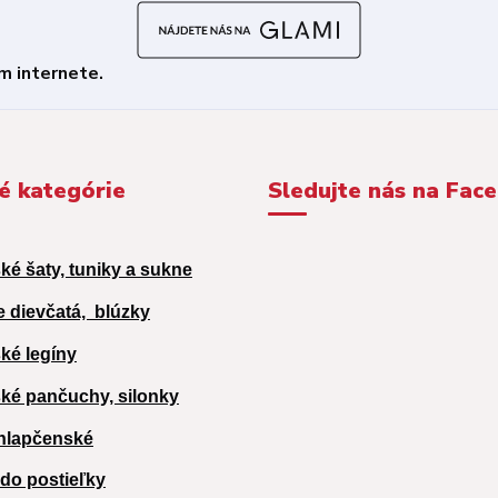
é kategórie
Sledujte nás na Fac
ké šaty, tuniky a sukne
e dievčatá,
blúzky
ké legíny
ké pančuchy, silonky
hlapčenské
 do postieľky