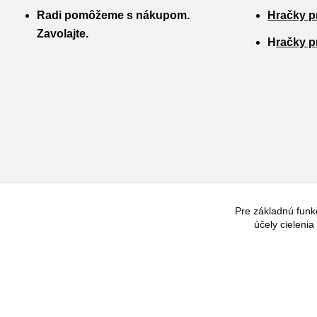
Radi pomôžeme s nákupom.
Hračky p
Zavolajte.
H
račky p
Pre základnú funk
účely cieleni