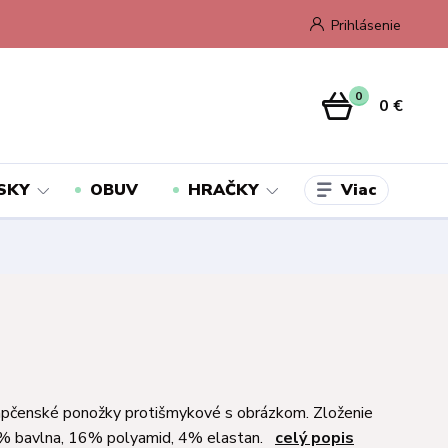
Prihlásenie
0
0 €
Viac
SKY
OBUV
HRAČKY
apčenské ponožky protišmykové s obrázkom. Zloženie
0% bavlna, 16% polyamid, 4% elastan.
celý popis