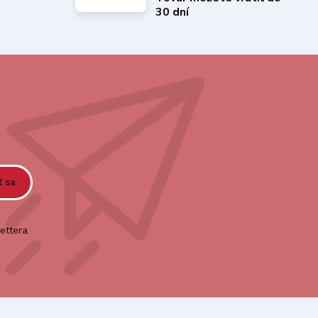
30 dní
ť sa
ettera.