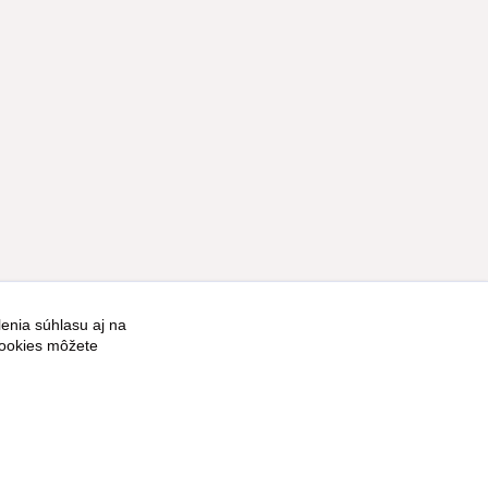
enia súhlasu aj na
Vytvorené na
Eshop-rychlo.sk
cookies môžete