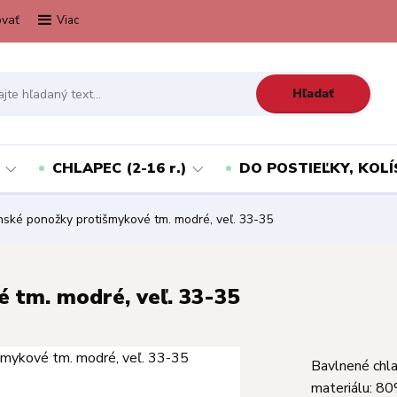
vať
Viac
Hľadať
CHLAPEC (2-16 r.)
DO POSTIEĽKY, KOLÍ
ské ponožky protišmykové tm. modré, veľ. 33-35
 tm. modré, veľ. 33-35
Bavlnené chl
materiálu: 8