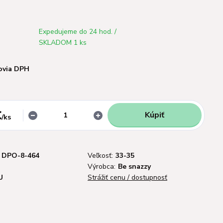
Expedujeme do 24 hod. /
SKLADOM 1 ks
ovia DPH
€
Kúpiť
/
ks
DPO-8-464
Veľkosť:
33-35
Výrobca:
Be snazzy
U
Strážiť cenu / dostupnosť