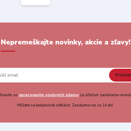
Nepremeškajte novinky, akcie a zľavy!
Prihlási
hlasím so
spracovaním osobných údajov
za účelom zasielania newsl
Môžete sa kedykoľvek odhlásiť. Zasielame raz za 14 dní.