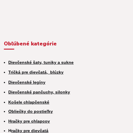
Obľúbené kategórie
Dievčenské šaty, tuniky a sukne
Tričká pre dievčatá,
blúzky
Dievčenské legíny
Dievčenské pančuchy, silonky
Košele chlapčenské
Obliečky do postieľky
Hračky pre chlapcov
H
račky pre dievčatá