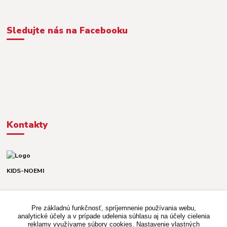
Sledujte nás na Facebooku
Kontakty
KIDS-NOEMI
Dávid alebo Martina
TEL. +421 903 920 831
Pre základnú funkčnosť, spríjemnenie používania webu,
(Po-Pia, 8-16 hod.)
analytické účely a v prípade udelenia súhlasu aj na účely cielenia
reklamy využívame súbory cookies. Nastavenie vlastných