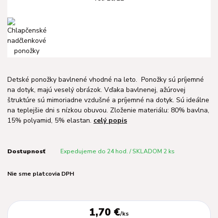
Detské ponožky bavlnené vhodné na leto. Ponožky sú príjemné
na dotyk, majú veselý obrázok. Vďaka bavlnenej, ažúrovej
štruktúre sú mimoriadne vzdušné a príjemné na dotyk. Sú ideálne
na teplejšie dni s nízkou obuvou. Zloženie materiálu: 80% bavlna,
15% polyamid, 5% elastan.
celý popis
Dostupnosť
Expedujeme do 24 hod. / SKLADOM 2 ks
Nie sme platcovia DPH
1,70 €
/
ks