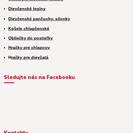
Dievčenské legíny
Dievčenské pančuchy, silonky
Košele chlapčenské
Obliečky do postieľky
Hračky pre chlapcov
H
račky pre dievčatá
Sledujte nás na Facebooku
Kontakty