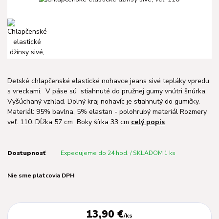
Detské chlapčenské elastické nohavce jeans sivé tepláky vpredu
s vreckami. V páse sú stiahnuté do pružnej gumy vnútri šnúrka.
Vyšúchaný vzhľad. Dolný kraj nohavíc je stiahnutý do gumičky.
Materiál: 95% bavlna, 5% elastan - polohrubý materiál Rozmery
veľ. 110: Dĺžka 57 cm Boky šírka 33 cm
celý popis
Dostupnosť
Expedujeme do 24 hod. / SKLADOM 1 ks
Nie sme platcovia DPH
13,90 €
/
ks