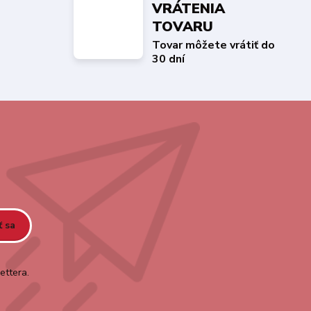
VRÁTENIA
TOVARU
Tovar môžete vrátiť do
30 dní
ť sa
ettera.