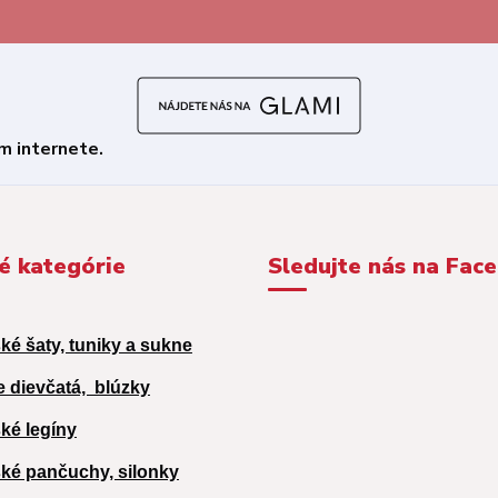
é kategórie
Sledujte nás na Fac
ké šaty, tuniky a sukne
e dievčatá,
blúzky
ké legíny
ké pančuchy, silonky