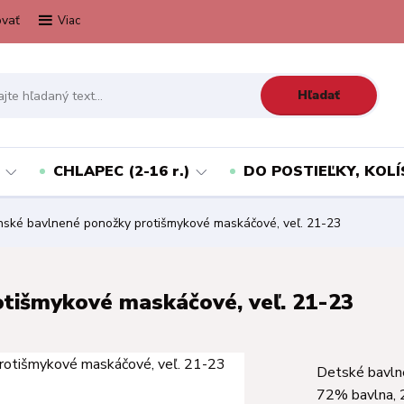
vať
Viac
Hľadať
CHLAPEC (2-16 r.)
DO POSTIEĽKY, KOLÍ
ské bavlnené ponožky protišmykové maskáčové, veľ. 21-23
tišmykové maskáčové, veľ. 21-23
Detské bavln
72% bavlna, 