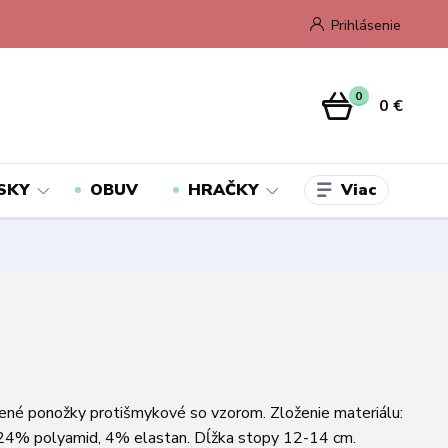
Prihlásenie
0
0 €
Viac
SKY
OBUV
HRAČKY
ené ponožky protišmykové so vzorom. Zloženie materiálu:
24% polyamid, 4% elastan. Dĺžka stopy 12-14 cm.