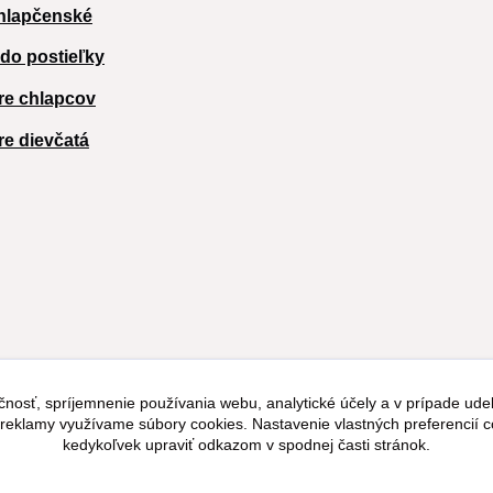
hlapčenské
 do postieľky
re chlapcov
re dievčatá
čnosť, spríjemnenie používania webu, analytické účely a v prípade udel
a reklamy využívame súbory cookies. Nastavenie vlastných preferencií 
kedykoľvek upraviť odkazom v spodnej časti stránok.