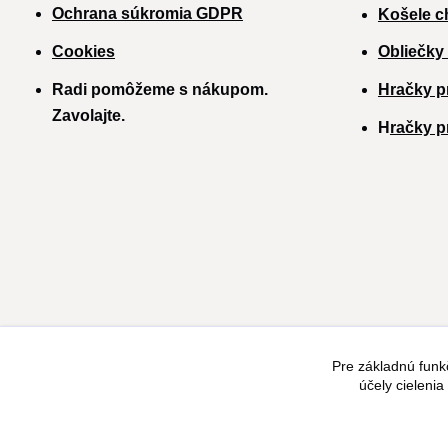
Ochrana súkromia GDPR
Košele c
Cookies
Obliečky
Radi pomôžeme s nákupom.
Hračky p
Zavolajte.
H
račky p
Pre základnú funk
účely cieleni