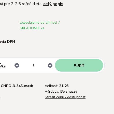
á pre 2-2,5 ročné dieťa.
celý popis
Expedujeme do 24 hod. /
SKLADOM 1 ks
ovia DPH
€
Kúpiť
/
ks
CHPO-3-345-mask
Veľkosť:
21-23
Výrobca:
Be snazzy
U
Strážiť cenu / dostupnosť