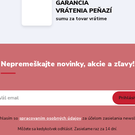
GARANCIA
VRÁTENIA PEŇAZÍ
sumu za tovar vrátime
Nepremeškajte novinky, akcie a zľavy!
Prihlási
hlasím so
spracovaním osobných údajov
za účelom zasielania newsl
Môžete sa kedykoľvek odhlásiť. Zasielame raz za 14 dní.