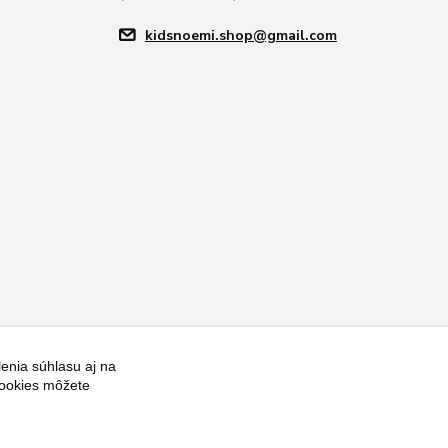
kidsnoemi.shop@gmail.com
enia súhlasu aj na
Vytvorené na
Eshop-rychlo.sk
cookies môžete