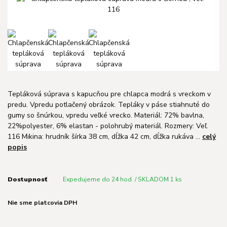
Tepláková súprava s kapucňou pre chlapca modrá s vreckom v
predu. Vpredu potlačený obrázok. Tepláky v páse stiahnuté do
gumy so šnúrkou, vpredu veľké vrecko. Materiál: 72% bavlna,
22%polyester, 6% elastan - polohrubý materiál. Rozmery: Veľ.
116 Mikina: hrudník šírka 38 cm, dĺžka 42 cm, dĺžka rukáva ...
celý
popis
Dostupnosť
Expedujeme do 24 hod. / SKLADOM 1 ks
Nie sme platcovia DPH