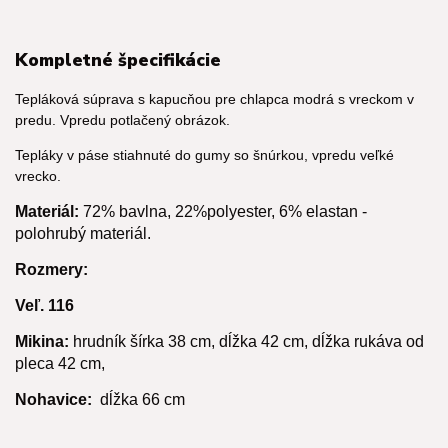
Kompletné špecifikácie
Tepláková súprava s kapucňou pre chlapca modrá s vreckom v
predu. Vpredu potlačený obrázok.
Tepláky v páse stiahnuté do gumy so šnúrkou, vpredu veľké
vrecko.
Materiál:
72% bavlna, 22%polyester, 6% elastan -
polohrubý materiál.
Rozmery:
Veľ. 116
Mikina:
hrudník šírka 38 cm, dĺžka 42 cm, dĺžka rukáva od
pleca 42 cm,
Nohavice:
dĺžka 66 cm