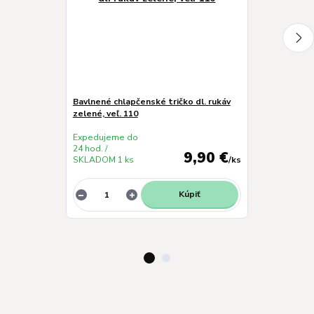
Bavlnené chlapčenské tričko dl. rukáv
Chlapčenské s
zelené, veľ. 110
Expedujeme do
Expedujeme 
24 hod. /
24 hod. /
9,90 €
SKLADOM 1 ks
/
ks
SKLADOM 1 k
Kúpiť