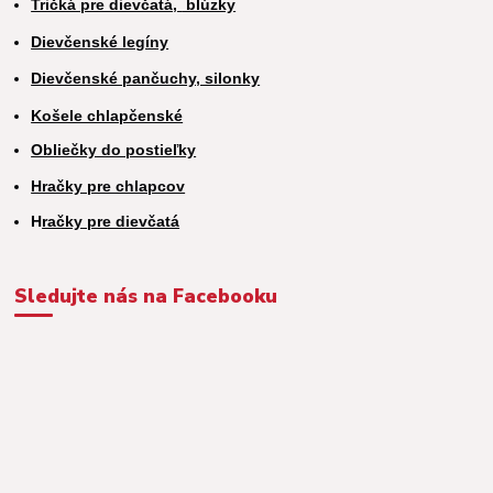
Tričká pre dievčatá,
blúzky
Dievčenské legíny
Dievčenské pančuchy, silonky
Košele chlapčenské
Obliečky do postieľky
Hračky pre chlapcov
H
račky pre dievčatá
Sledujte nás na Facebooku