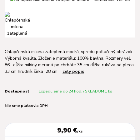
Chlapčenská mikina zateplená modrá, vpredu potlačený obrázok.
Výborná kvalita. Zloženie materiálu: 100% bavlna. Rozmery veľ.
86: dĺžka mikiny meraná po chrbáte 35 cm dĺžka rukáva od pleca
33 cm hrudník šírka 28 cm
celý popis
Dostupnosť
Expedujeme do 24 hod. / SKLADOM 1 ks
Nie sme platcovia DPH
9,90 €
/
ks