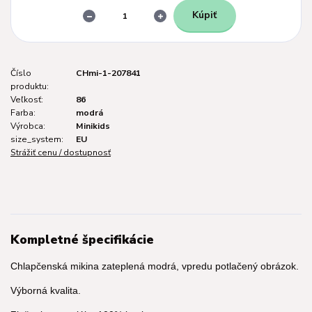
Kúpiť
Číslo
CHmi-1-207841
produktu:
Veľkosť:
86
Farba:
modrá
Výrobca:
Minikids
size_system:
EU
Strážiť cenu / dostupnosť
Kompletné špecifikácie
Chlapčenská mikina zateplená modrá, vpredu potlačený obrázok.
Výborná kvalita.