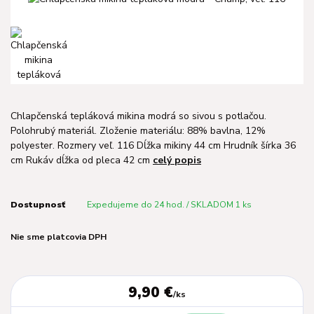
Chlapčenská tepláková mikina modrá so sivou s potlačou.
Polohrubý materiál. Zloženie materiálu: 88% bavlna, 12%
polyester. Rozmery veľ. 116 Dĺžka mikiny 44 cm Hrudník šírka 36
cm Rukáv dĺžka od pleca 42 cm
celý popis
Dostupnosť
Expedujeme do 24 hod. / SKLADOM 1 ks
Nie sme platcovia DPH
9,90 €
/
ks