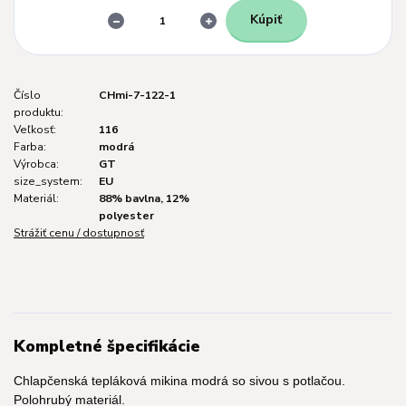
Kúpiť
Číslo
CHmi-7-122-1
produktu:
Veľkosť:
116
Farba:
modrá
Výrobca:
GT
size_system:
EU
Materiál:
88% bavlna, 12%
polyester
Strážiť cenu / dostupnosť
Kompletné špecifikácie
Chlapčenská tepláková mikina modrá so sivou s potlačou.
Polohrubý materiál.