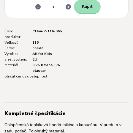
Kúpiť
Číslo
CHmi-7-116-365
produktu:
Veľkosť:
116
Farba:
hnedá
Výrobca:
All for Kids
size_system:
EU
Materiál:
95% bavlna, 5%
elastan
Strážiť cenu / dostupnosť
Kompletné špecifikácie
Chlapčenská tepláková hnedá mikina s kapucňou. V predu a v
zadu potlač. Polohrubý materiál.