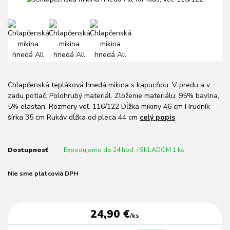
Chlapčenská tepláková hnedá mikina s kapucňou. V predu a v
zadu potlač. Polohrubý materiál. Zloženie materiálu: 95% bavlna,
5% elastan. Rozmery veľ. 116/122 Dĺžka mikiny 46 cm Hrudník
šírka 35 cm Rukáv dĺžka od pleca 44 cm
celý popis
Dostupnosť
Expedujeme do 24 hod. / SKLADOM 1 ks
Nie sme platcovia DPH
24,90 €
/
ks