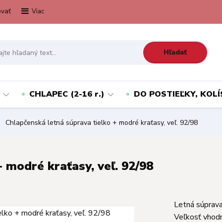
vať
Viac
Hľadať
CHLAPEC (2-16 r.)
DO POSTIEĽKY, KOLÍ
Chlapčenská letná súprava tielko + modré kraťasy, veľ. 92/98
 modré kraťasy, veľ. 92/98
Letná súprava
Veľkosť vhodn