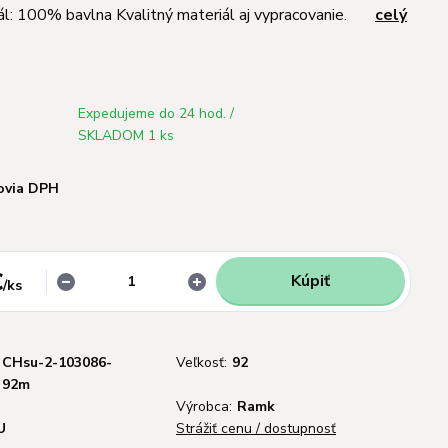
ál: 100% bavlna Kvalitný materiál aj vypracovanie.
celý
Expedujeme do 24 hod. /
SKLADOM 1 ks
ovia DPH
€
Kúpiť
/
ks
CHsu-2-103086-
Veľkosť:
92
92m
Výrobca:
Ramk
U
Strážiť cenu / dostupnosť