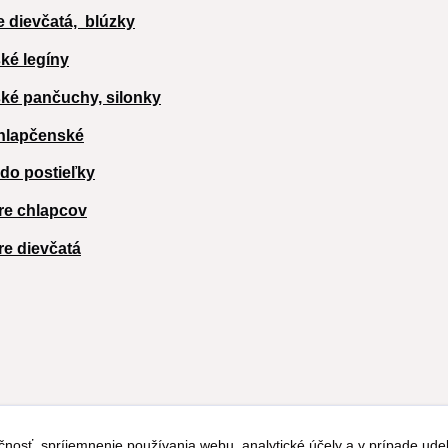
e dievčatá,
blúzky
ké legíny
ké pančuchy, silonky
hlapčenské
 do postieľky
re chlapcov
re dievčatá
čnosť, spríjemnenie používania webu, analytické účely a v prípade udel