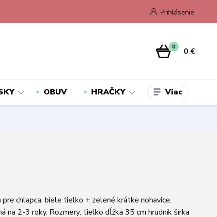
Prihlásenie
0
0 €
Viac
SKY
OBUV
HRAČKY
 pre chlapca: biele tielko + zelené krátke nohavice.
á na 2-3 roky. Rozmery: tielko dĺžka 35 cm hrudník šírka