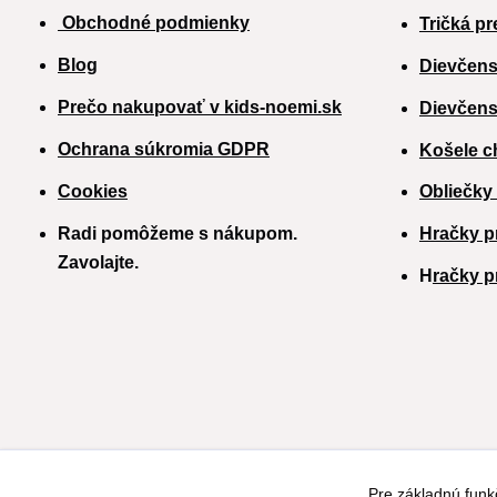
Obchodné podmienky
Tričká pr
Blog
Dievčens
Prečo nakupovať v kids-noemi.sk
Dievčens
Ochrana súkromia GDPR
Košele c
Cookies
Obliečky
Radi pomôžeme s nákupom.
Hračky p
Zavolajte.
H
račky p
Pre základnú funk