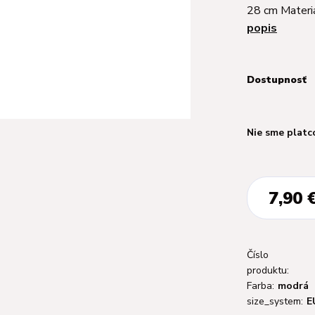
28 cm Materi
popis
Dostupnosť
Nie sme platc
7,90 
Číslo
produktu:
Farba:
modrá
size_system:
E