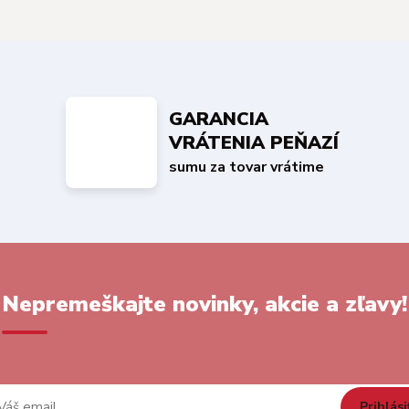
GARANCIA
VRÁTENIA PEŇAZÍ
sumu za tovar vrátime
Nepremeškajte novinky, akcie a zľavy!
Prihlási