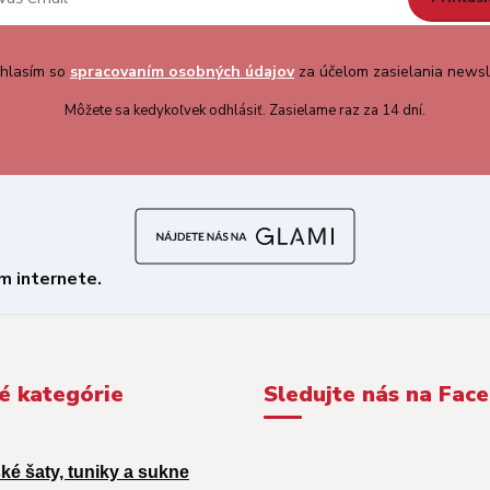
hlasím so
spracovaním osobných údajov
za účelom zasielania newsl
Môžete sa kedykoľvek odhlásiť. Zasielame raz za 14 dní.
é kategórie
Sledujte nás na Fac
ké šaty, tuniky a sukne