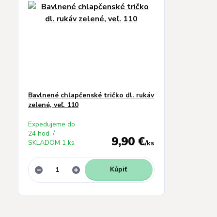
Bavlnené chlapčenské tričko dl. rukáv
zelené, veľ. 110
Expedujeme do
24 hod. /
9,90 €
SKLADOM 1 ks
/
ks
Kúpiť