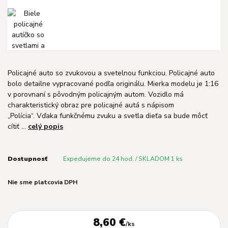
Policajné auto so zvukovou a svetelnou funkciou. Policajné auto
bolo detailne vypracované podľa originálu. Mierka modelu je 1:16
v porovnaní s pôvodným policajným autom. Vozidlo má
charakteristický obraz pre policajné autá s nápisom
„Polícia“. Vďaka funkčnému zvuku a svetla dieťa sa bude môcť
cítiť ...
celý popis
Dostupnosť
Expedujeme do 24 hod. / SKLADOM 1 ks
Nie sme platcovia DPH
8,60 €
/
ks