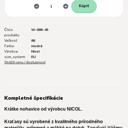
Kúpiť
Číslo
W-086-45
produktu:
Veľkosť:
86
Farba:
modrá
Výrobca:
Nicol
size_system:
EU
Strážiť cenu / dostupnosť
Kompletné špecifikácie
Krátke nohavice od výrobcu NICOL.
Kraťasy sú vyrobené z kvalitného prírodného
materiálu, príjemné a mäkké na dotyk. Zaručujú Vášmu