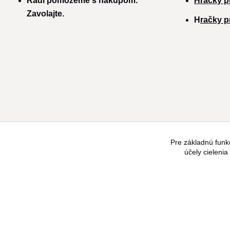
Radi pomôžeme s nákupom.
Hračky p
Zavolajte.
H
račky p
Pre základnú funk
účely cieleni