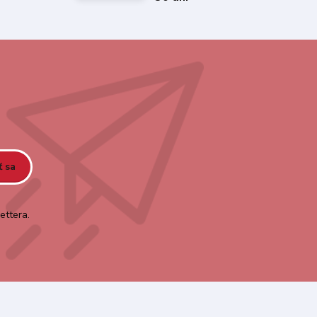
ť sa
ettera.