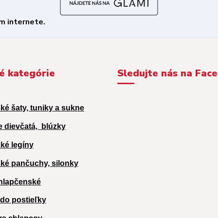
é kategórie
Sledujte nás na Fac
ké šaty, tuniky a sukne
e dievčatá,
blúzky
ké legíny
ké pančuchy, silonky
hlapčenské
 do postieľky