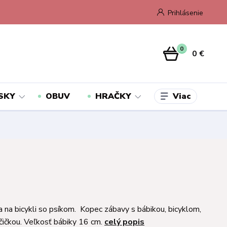
Prihlásenie
0
0 €
Viac
SKY
OBUV
HRAČKY
a na bicykli so psíkom. Kopec zábavy s bábikou, bicyklom,
ičkou. Veľkosť bábiky 16 cm.
celý popis