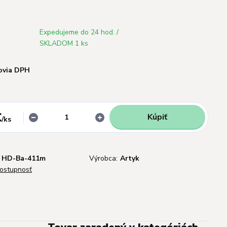
Expedujeme do 24 hod. /
SKLADOM 1 ks
ovia DPH
€
Kúpiť
/
ks
HD-Ba-411m
Výrobca:
Artyk
dostupnosť