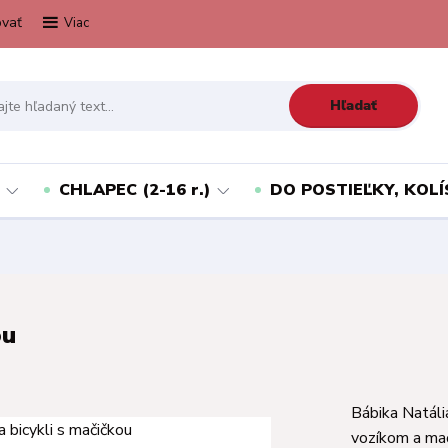
vať
Viac
Hľadať
CHLAPEC (2-16 r.)
DO POSTIEĽKY, KOLÍ
ou
Bábika Natáli
vozíkom a mač