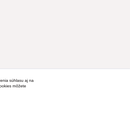
enia súhlasu aj na
Vytvorené na
Eshop-rychlo.sk
cookies môžete