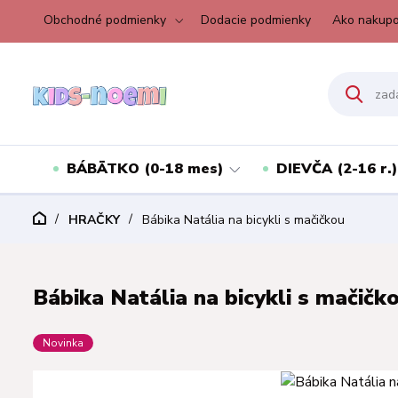
Obchodné podmienky
Dodacie podmienky
Ako nakupo
BÁBÄTKO (0-18 mes)
DIEVČA (2-16 r.)
HRAČKY
Bábika Natália na bicykli s mačičkou
Bábika Natália na bicykli s mačičk
Novinka