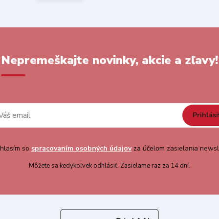
Nepremeškajte novinky, akcie a zľavy!
Prihlási
hlasím so
spracovaním osobných údajov
za účelom zasielania newsl
Môžete sa kedykoľvek odhlásiť. Zasielame raz za 14 dní.