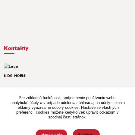
Kontakty
KIDS-NOEMI
Dávid alebo Martina
TEL. +421 903 920 831
Pre základnú funkčnosť, spríjemnenie používania webu,
(Po-Pia, 8-16 hod.)
analytické účely a v prípade udelenia súhlasu aj na účely cielenia
reklamy využívame súbory cookies. Nastavenie vlastných
kidsnoemi.shop@gmail.com
preferencií cookies môžete kedykoľvek upraviť odkazom v
spodnej časti stránok.
Súhlasím
Nastavenia