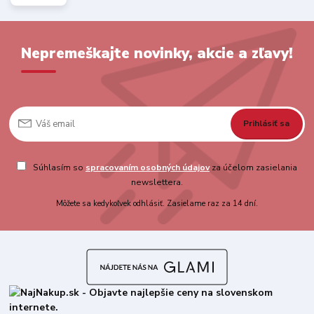
Nepremeškajte novinky, akcie a zľavy!
Prihlásiť sa
Súhlasím so
spracovaním osobných údajov
za účelom zasielania
newslettera.
Môžete sa kedykoľvek odhlásiť. Zasielame raz za 14 dní.