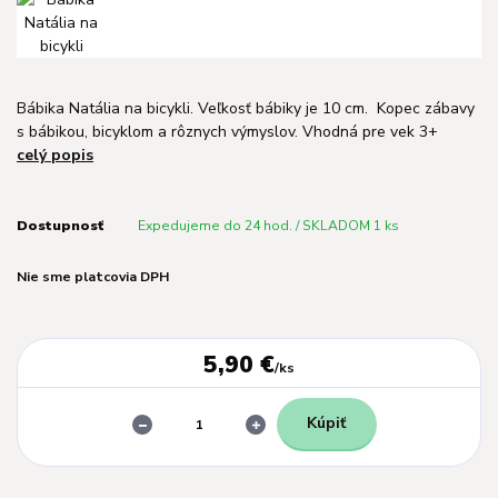
Bábika Natália na bicykli. Veľkosť bábiky je 10 cm. Kopec zábavy
s bábikou, bicyklom a rôznych výmyslov. Vhodná pre vek 3+
celý popis
Dostupnosť
Expedujeme do 24 hod. / SKLADOM 1 ks
Nie sme platcovia DPH
5,90 €
/
ks
Kúpiť