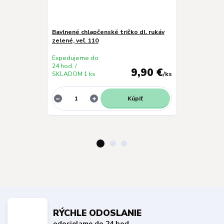
Bavlnené chlapčenské tričko dl. rukáv
Chlapčenské s
zelené, veľ. 110
Expedujeme do
Expedujeme 
24 hod. /
24 hod. /
9,90 €
SKLADOM 1 ks
/
ks
SKLADOM 1 k
Kúpiť
RÝCHLE ODOSLANIE
odosielame do 24 hod.