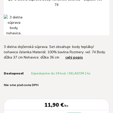
3 dielna dojčenská súprava. Set obsahuje: body tepláky/
nohavice čelenka Materiál: 100% bavlna Rozmery: veľ. 74 Body:
dĺžka 37 cm Nohavice: dĺžka 36 cm
celý popis
Dostupnosť
Expedujeme do 24 hod. / SKLADOM 2 ks
Nie sme platcovia DPH
11,90 €
/
ks