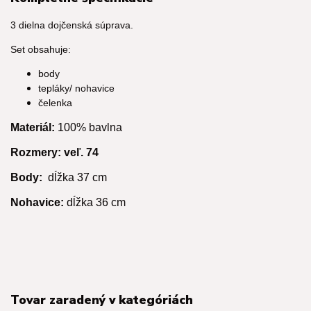
3 dielna dojčenská súprava.
Set obsahuje:
body
tepláky/ nohavice
čelenka
Materiál:
100% bavlna
Rozmery: v
eľ. 74
Body:
dĺžka 37 cm
Nohavice:
dĺžka 36 cm
Tovar zaradený v kategóriách