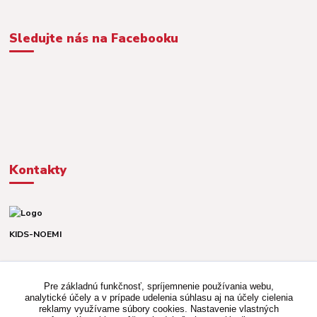
Sledujte nás na Facebooku
Kontakty
KIDS-NOEMI
Dávid alebo Martina
TEL. +421 903 920 831
Pre základnú funkčnosť, spríjemnenie používania webu,
(Po-Pia, 8-16 hod.)
analytické účely a v prípade udelenia súhlasu aj na účely cielenia
reklamy využívame súbory cookies. Nastavenie vlastných