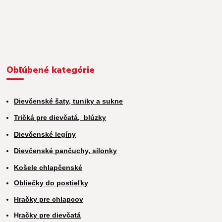
Obľúbené kategórie
Dievčenské šaty, tuniky a sukne
Tričká pre dievčatá,
blúzky
Dievčenské legíny
Dievčenské pančuchy, silonky
Košele chlapčenské
Obliečky do postieľky
Hračky pre chlapcov
H
račky pre dievčatá