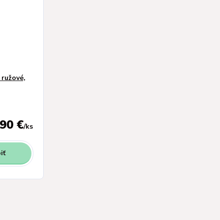
 ružové,
,90 €
/
ks
iť