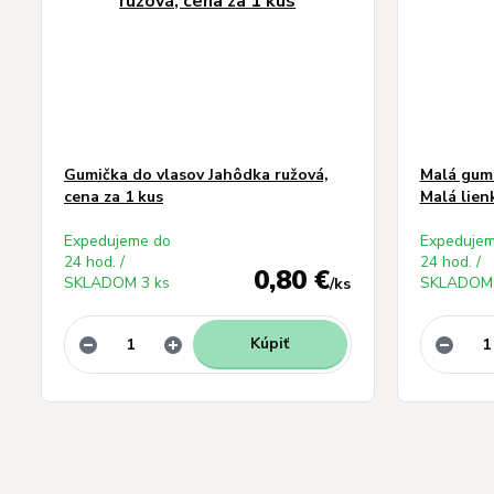
Gumička do vlasov Jahôdka ružová,
Malá gumi
cena za 1 kus
Malá lien
Expedujeme do
Expedujem
24 hod. /
24 hod. /
0,80 €
SKLADOM 3 ks
SKLADOM 
/
ks
Kúpiť