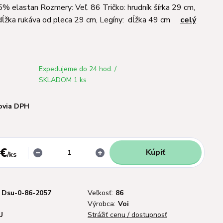
% elastan Rozmery: Veľ. 86 Tričko: hrudník šírka 29 cm,
 dĺžka rukáva od pleca 29 cm, Legíny: dĺžka 49 cm
celý
Expedujeme do 24 hod. /
SKLADOM 1 ks
ovia DPH
 €
Kúpiť
/
ks
Dsu-0-86-2057
Veľkosť:
86
Výrobca:
Voi
U
Strážiť cenu / dostupnosť