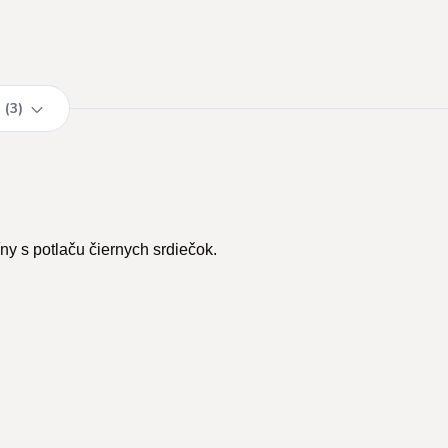
3
ny s potlaču čiernych srdiečok.