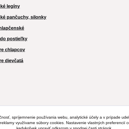
ké legíny
ké pančuchy, silonky
hlapčenské
 do postieľky
re chlapcov
re dievčatá
čnosť, spríjemnenie používania webu, analytické účely a v prípade udel
a reklamy využívame súbory cookies. Nastavenie vlastných preferencií 
kedykoľvek upraviť odkazom v spodnej časti stránok.