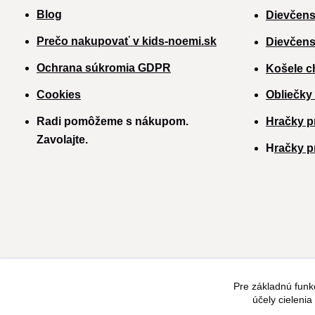
Blog
Dievčens
Prečo nakupovať v kids-noemi.sk
Dievčens
Ochrana súkromia GDPR
Košele c
Cookies
Obliečky
Radi pomôžeme s nákupom.
Hračky p
Zavolajte.
H
račky p
Pre základnú funk
účely cieleni