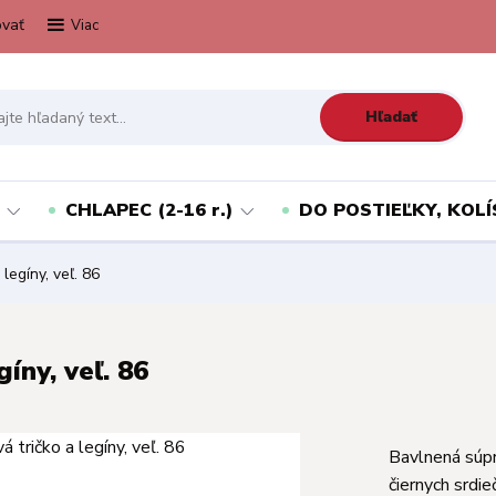
vať
Viac
Hľadať
CHLAPEC (2-16 r.)
DO POSTIEĽKY, KOLÍ
legíny, veľ. 86
íny, veľ. 86
Bavlnená súpr
čiernych srdie