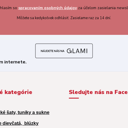
hlasím so
spracovaním osobných údajov
za účelom zasielania newsl
Môžete sa kedykoľvek odhlásiť. Zasielame raz za 14 dní.
é kategórie
Sledujte nás na Fac
ké šaty, tuniky a sukne
e dievčatá,
blúzky