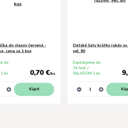
čka do vlasov červená -
Detské šaty krátky rukáv sv.
ka, cena za 1 kus
veľ. 80
e do
Expedujeme do
24 hod. /
0,70 €
9
1 ks
SKLADOM 1 ks
/
ks
Kúpiť
Kúp