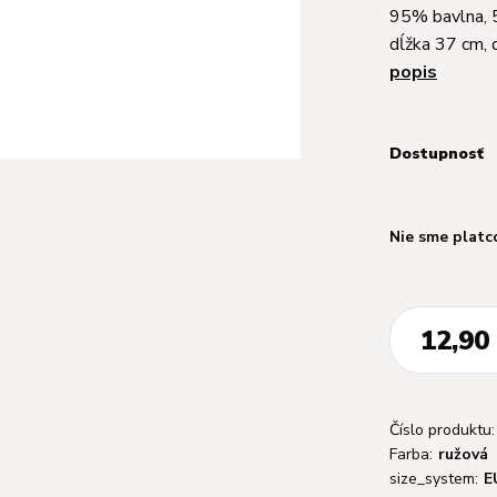
95% bavlna, 5
dĺžka 37 cm,
popis
Dostupnosť
Nie sme platc
12,90
Číslo produktu:
Farba:
ružová
size_system:
E