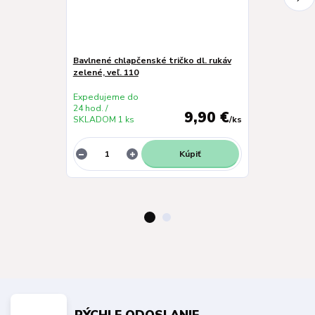
Bavlnené chlapčenské tričko dl. rukáv
Chlapčenské s
zelené, veľ. 110
Expedujeme do
Expedujeme 
24 hod. /
24 hod. /
9,90 €
SKLADOM 1 ks
/
ks
SKLADOM 1 k
Kúpiť
RÝCHLE ODOSLANIE