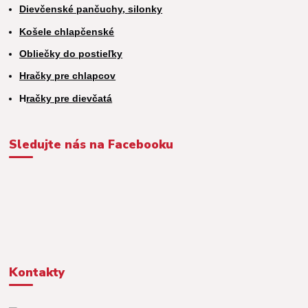
Dievčenské pančuchy, silonky
Košele chlapčenské
Obliečky do postieľky
Hračky pre chlapcov
H
račky pre dievčatá
Sledujte nás na Facebooku
Kontakty