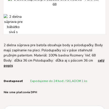
2 dielna súprava pre batoľa obsahuje body a polodupačky. Body
majú zapínanie na pleci. Polodupačky sú v páse stiahnuté
pružným patentom. Materiál: 100% bavlna Rozmery: Veľ. 68
Body: dĺžka 36 cm Polodupačky: dĺžka aj s páscom 36 cm
celý
popis
Dostupnosť
Expedujeme do 24 hod. / SKLADOM 1 ks
Nie sme platcovia DPH